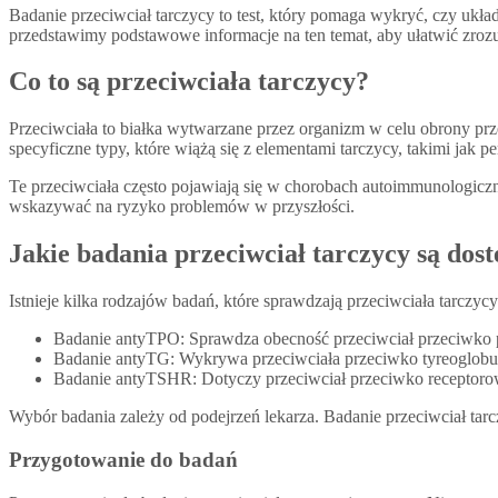
Badanie przeciwciał tarczycy to test, który pomaga wykryć, czy ukł
przedstawimy podstawowe informacje na ten temat, aby ułatwić zrozu
Co to są przeciwciała tarczycy?
Przeciwciała to białka wytwarzane przez organizm w celu obrony prz
specyficzne typy, które wiążą się z elementami tarczycy, takimi jak 
Te przeciwciała często pojawiają się w chorobach autoimmunologicz
wskazywać na ryzyko problemów w przyszłości.
Jakie badania przeciwciał tarczycy są dos
Istnieje kilka rodzajów badań, które sprawdzają przeciwciała tarczy
Badanie antyTPO: Sprawdza obecność przeciwciał przeciwko
Badanie antyTG: Wykrywa przeciwciała przeciwko tyreoglobu
Badanie antyTSHR: Dotyczy przeciwciał przeciwko receptorow
Wybór badania zależy od podejrzeń lekarza. Badanie przeciwciał tarcz
Przygotowanie do badań