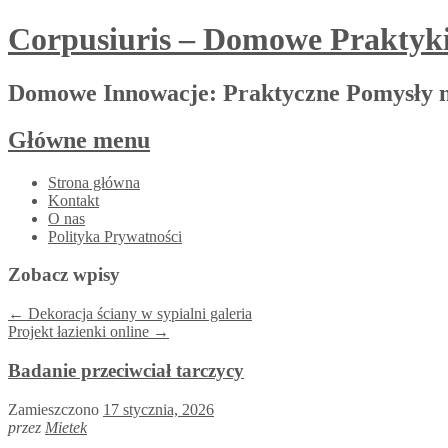
Corpusiuris – Domowe Praktyk
Domowe Innowacje: Praktyczne Pomysły 
Główne menu
Przejdź
Strona główna
do
Kontakt
treści
O nas
Polityka Prywatności
Zobacz wpisy
←
Dekoracja ściany w sypialni galeria
Projekt łazienki online
→
Badanie przeciwciał tarczycy
Zamieszczono
17 stycznia, 2026
przez
Mietek