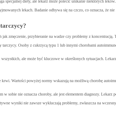
ga specjalnej diety, ale lekarz może polecić unikanie niektórych lek
jmowanych lekach. Badanie odbywa się na czczo, co oznacza, że nie n
 tarczycy?
ch jak zmęczenie, przybieranie na wadze czy problemy z koncentracją
roby tarczycy. Osoby z cukrzycą typu 1 lub innymi chorobami autoim
 dla wszystkich, ale może być kluczowe w określonych sytuacjach. Lek
we krwi. Wartości powyżej normy wskazują na możliwą chorobę autoi
sam w sobie nie oznacza choroby, ale jest elementem diagnozy. Lekarz 
atywne wyniki nie zawsze wykluczają problemy, zwłaszcza na wczesny