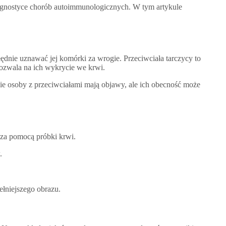
diagnostyce chorób autoimmunologicznych. W tym artykule
ędnie uznawać jej komórki za wrogie. Przeciwciała tarczycy to
 pozwala na ich wykrycie we krwi.
ie osoby z przeciwciałami mają objawy, ale ich obecność może
ę za pomocą próbki krwi.
.
ełniejszego obrazu.