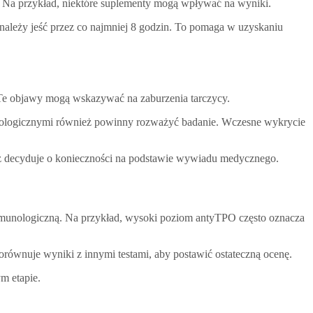
ów. Na przykład, niektóre suplementy mogą wpływać na wyniki.
ależy jeść przez co najmniej 8 godzin. To pomaga w uzyskaniu
. Te objawy mogą wskazywać na zaburzenia tarczycy.
munologicznymi również powinny rozważyć badanie. Wczesne wykrycie
arz decyduje o konieczności na podstawie wywiadu medycznego.
mmunologiczną. Na przykład, wysoki poziom antyTPO często oznacza
porównuje wyniki z innymi testami, aby postawić ostateczną ocenę.
m etapie.