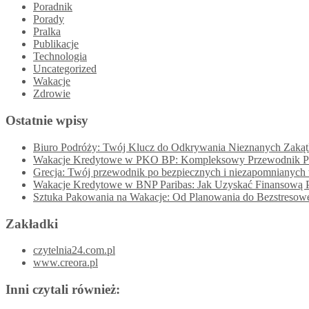
Poradnik
Porady
Pralka
Publikacje
Technologia
Uncategorized
Wakacje
Zdrowie
Ostatnie wpisy
Biuro Podróży: Twój Klucz do Odkrywania Nieznanych Zaką
Wakacje Kredytowe w PKO BP: Kompleksowy Przewodnik 
Grecja: Twój przewodnik po bezpiecznych i niezapomnianych
Wakacje Kredytowe w BNP Paribas: Jak Uzyskać Finansową Pr
Sztuka Pakowania na Wakacje: Od Planowania do Bezstreso
Zakładki
czytelnia24.com.pl
www.creora.pl
Inni czytali również: