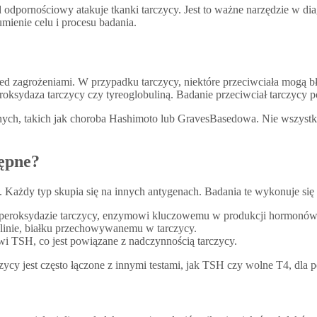
ad odpornościowy atakuje tkanki tarczycy. Jest to ważne narzędzie w 
mienie celu i procesu badania.
ed zagrożeniami. W przypadku tarczycy, niektóre przeciwciała mogą bł
peroksydaza tarczycy czy tyreoglobuliną. Badanie przeciwciał tarczycy
nych, takich jak choroba Hashimoto lub GravesBasedowa. Nie wszystk
tępne?
cy. Każdy typ skupia się na innych antygenach. Badania te wykonuje si
 peroksydazie tarczycy, enzymowi kluczowemu w produkcji hormonów
linie, białku przechowywanemu w tarczycy.
i TSH, co jest powiązane z nadczynnością tarczycy.
ycy jest często łączone z innymi testami, jak TSH czy wolne T4, dla p