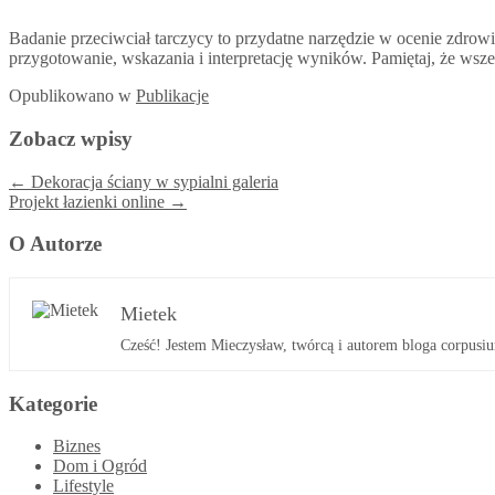
Badanie przeciwciał tarczycy to przydatne narzędzie w ocenie zdrow
przygotowanie, wskazania i interpretację wyników. Pamiętaj, że wsz
Opublikowano
w
Publikacje
Zobacz wpisy
←
Dekoracja ściany w sypialni galeria
Projekt łazienki online
→
O Autorze
Mietek
Cześć! Jestem Mieczysław, twórcą i autorem bloga corpusiu
Kategorie
Biznes
Dom i Ogród
Lifestyle