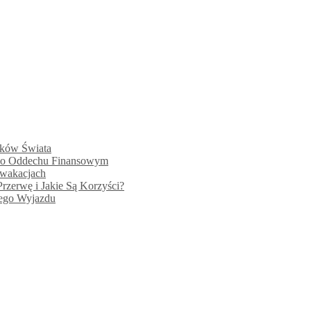
tków Świata
Po Oddechu Finansowym
 wakacjach
zerwę i Jakie Są Korzyści?
wego Wyjazdu