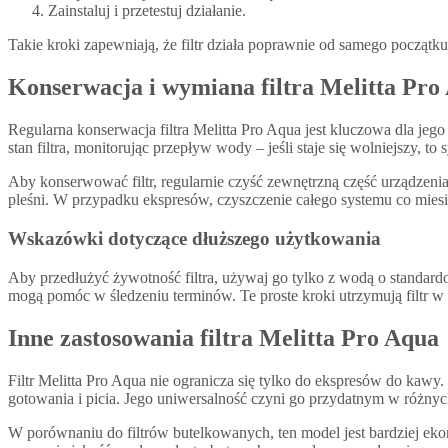
Zainstaluj i przetestuj działanie.
Takie kroki zapewniają, że filtr działa poprawnie od samego początku
Konserwacja i wymiana filtra Melitta Pro
Regularna konserwacja filtra Melitta Pro Aqua jest kluczowa dla jego
stan filtra, monitorując przepływ wody – jeśli staje się wolniejszy, t
Aby konserwować filtr, regularnie czyść zewnętrzną część urządzen
pleśni. W przypadku ekspresów, czyszczenie całego systemu co miesią
Wskazówki dotyczące dłuższego użytkowania
Aby przedłużyć żywotność filtra, używaj go tylko z wodą o standard
mogą pomóc w śledzeniu terminów. Te proste kroki utrzymują filtr w 
Inne zastosowania filtra Melitta Pro Aqua
Filtr Melitta Pro Aqua nie ogranicza się tylko do ekspresów do ka
gotowania i picia. Jego uniwersalność czyni go przydatnym w różnyc
W porównaniu do filtrów butelkowanych, ten model jest bardziej eko