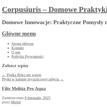
Corpusiuris – Domowe Praktyk
Domowe Innowacje: Praktyczne Pomysły 
Główne menu
Przejdź
Strona główna
do
Kontakt
treści
O nas
Polityka Prywatności
Zobacz wpisy
←
Pralka Beko nie wiruje
Płytki w kabinie prysznicowej zdjęcia
→
Filtr Melitta Pro Aqua
Zamieszczono
8 listopada, 2025
przez
Mietek