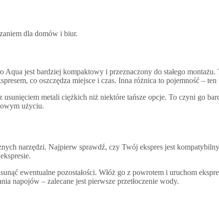
ązaniem dla domów i biur.
o Aqua jest bardziej kompaktowy i przeznaczony do stałego montażu. 
kspresem, co oszczędza miejsce i czas. Inna różnica to pojemność – ten 
j z usunięciem metali ciężkich niż niektóre tańsze opcje. To czyni go 
rdowym użyciu.
ycznych narzędzi. Najpierw sprawdź, czy Twój ekspres jest kompatybilny z
ekspresie.
 usunąć ewentualne pozostałości. Włóż go z powrotem i uruchom ekspre
ania napojów – zalecane jest pierwsze przetłoczenie wody.