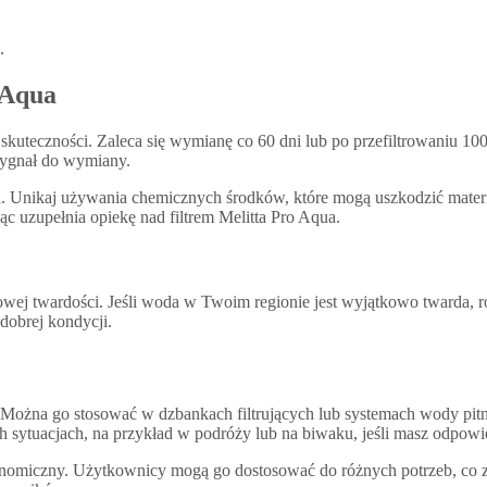
.
 Aqua
 skuteczności. Zaleca się wymianę co 60 dni lub po przefiltrowaniu 10
o sygnał do wymiany.
ia. Unikaj używania chemicznych środków, które mogą uszkodzić mater
c uzupełnia opiekę nad filtrem Melitta Pro Aqua.
owej twardości. Jeśli woda w Twoim regionie jest wyjątkowo twarda, r
dobrej kondycji.
wy. Można go stosować w dzbankach filtrujących lub systemach wody p
h sytuacjach, na przykład w podróży lub na biwaku, jeśli masz odpowie
nomiczny. Użytkownicy mogą go dostosować do różnych potrzeb, co zwi