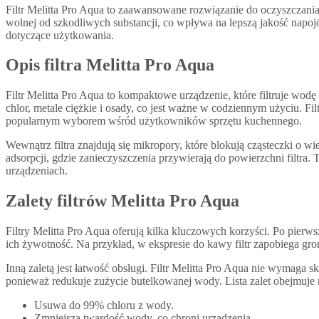
Filtr Melitta Pro Aqua to zaawansowane rozwiązanie do oczyszczani
wolnej od szkodliwych substancji, co wpływa na lepszą jakość napoj
dotyczące użytkowania.
Opis filtra Melitta Pro Aqua
Filtr Melitta Pro Aqua to kompaktowe urządzenie, które filtruje wodę
chlor, metale ciężkie i osady, co jest ważne w codziennym użyciu. Filt
popularnym wyborem wśród użytkowników sprzętu kuchennego.
Wewnątrz filtra znajdują się mikropory, które blokują cząsteczki o wi
adsorpcji, gdzie zanieczyszczenia przywierają do powierzchni filtra. 
urządzeniach.
Zalety filtrów Melitta Pro Aqua
Filtry Melitta Pro Aqua oferują kilka kluczowych korzyści. Po pierw
ich żywotność. Na przykład, w ekspresie do kawy filtr zapobiega gr
Inną zaletą jest łatwość obsługi. Filtr Melitta Pro Aqua nie wyma
ponieważ redukuje zużycie butelkowanej wody. Lista zalet obejmuje 
Usuwa do 99% chloru z wody.
Zmniejsza twardość wody, co chroni urządzenia.