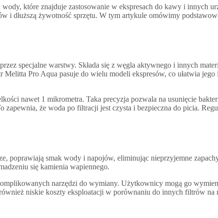
a wody, które znajduje zastosowanie w ekspresach do kawy i innych u
ów i dłuższą żywotność sprzętu. W tym artykule omówimy podstawowe a
 przez specjalne warstwy. Składa się z węgla aktywnego i innych mater
r Melitta Pro Aqua pasuje do wielu modeli ekspresów, co ułatwia jego in
elkości nawet 1 mikrometra. Taka precyzja pozwala na usunięcie bakteri
To zapewnia, że woda po filtracji jest czysta i bezpieczna do picia. Re
sze, poprawiają smak wody i napojów, eliminując nieprzyjemne zapachy
omadzeniu się kamienia wapiennego.
ga skomplikowanych narzędzi do wymiany. Użytkownicy mogą go wymieni
również niskie koszty eksploatacji w porównaniu do innych filtrów na 