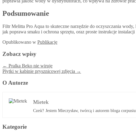
poprawia jakość wody w dystrybutorach, co wpływa na zdrowie pr
Podsumowanie
Filtr Melitta Pro Aqua to skuteczne narzędzie do oczyszczania wody,
jak poprawa smaku i ochrona sprzętu, oraz proste instrukcje instalac
Opublikowano
w
Publikacje
Zobacz wpisy
←
Pralka Beko nie wiruje
Płytki w kabinie prysznicowej zdjęcia
→
O Autorze
Mietek
Cześć! Jestem Mieczysław, twórcą i autorem bloga corpusiu
Kategorie