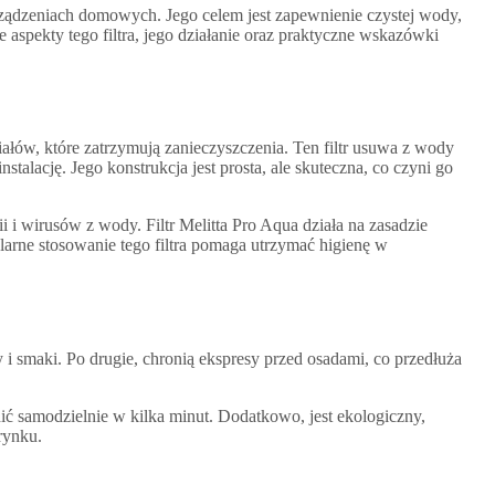
rządzeniach domowych. Jego celem jest zapewnienie czystej wody,
spekty tego filtra, jego działanie oraz praktyczne wskazówki
iałów, które zatrzymują zanieczyszczenia. Ten filtr usuwa z wody
stalację. Jego konstrukcja jest prosta, ale skuteczna, co czyni go
i i wirusów z wody. Filtr Melitta Pro Aqua działa na zasadzie
gularne stosowanie tego filtra pomaga utrzymać higienę w
 i smaki. Po drugie, chronią ekspresy przed osadami, co przedłuża
ć samodzielnie w kilka minut. Dodatkowo, jest ekologiczny,
rynku.