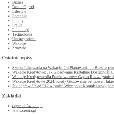
Biznes
Dom i Ogród
Lifestyle
Poradnik
Porady
Pralka
Publikacje
Technologia
Uncategorized
Wakacje
Zdrowie
Ostatnie wpisy
Sztuka Pakowania na Wakacje: Od Planowania do Bezstreso
Wakacje Kredytowe: Jak Głosowanie Kształtuje Dostępność Ul
Wakacje Kredytowe dla Frankowiczów: Czy to Rozwiązanie dl
Wakacje Kredytowe 2024: Kiedy Głosowanie Sejmowe i Jakie 
Jak naprawić błąd F12 w pralce Whirlpool: Kompleksowy pora
Zakładki
czytelnia24.com.pl
www.creora.pl